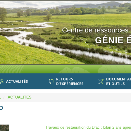
Centre de ressources
GÉNIE 
RETOURS
DOCUMENTA
ACTUALITÉS
D'EXPÉRIENCES
ET OUTILS
L
ACTUALITÉS
O
Travaux de restauration du Drac : bilan 2 ans aprè