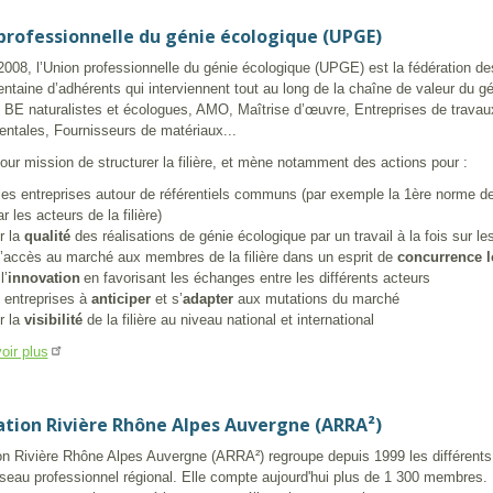
professionnelle du génie écologique (UPGE)
008, l’Union professionnelle du génie écologique (UPGE) est la fédération des
entaine d’adhérents qui interviennent tout au long de la chaîne de valeur du g
: BE naturalistes et écologues, AMO, Maîtrise d’œuvre, Entreprises de travau
ntales, Fournisseurs de matériaux...
ur mission de structurer la filière, et mène notamment des actions pour :
les entreprises autour de référentiels communs (par exemple la 1ère norme d
ar les acteurs de la filière)
r la
qualité
des réalisations de génie écologique par un travail à la fois sur 
r l’accès au marché aux membres de la filière dans un esprit de
concurrence l
l’
innovation
en favorisant les échanges entre les différents acteurs
s entreprises à
anticiper
et s’
adapter
aux mutations du marché
r la
visibilité
de la filière au niveau national et international
oir plus
ation Rivière Rhône Alpes Auvergne (ARRA²)
on Rivière Rhône Alpes Auvergne (ARRA²) regroupe depuis 1999 les différents
éseau professionnel régional. Elle compte aujourd'hui plus de 1 300 membres. L