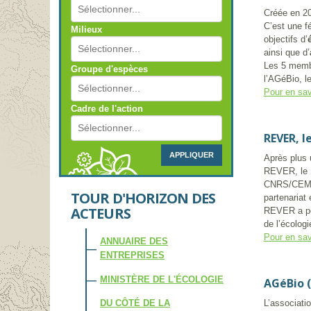
Créée en 20
C’est une f
Milieux
objectifs d’
ainsi que d’
Les 5 membr
Groupe d'espèces
l’AGéBio, l
Pour en sav
Cadre de l'action
REVER, l
APPLIQUER
Après plus 
REVER, le R
CNRS/CEMAG
TOUR D'HORIZON DES
partenariat
ACTEURS
REVER a po
de l’écologi
Pour en sav
ANNUAIRE DES
ENTREPRISES
MINISTÈRE DE L'ÉCOLOGIE
AGéBio (
L’associati
DU CÔTÉ DE LA