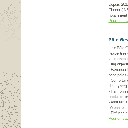
Depuis 2011,
Chocat (INSA
notamment c
Pour en sav
Pôle Ges
Le « Pôle Ge
l’
expertise
la biodiversi
Cinq objecti
- Favoriser
principales
- Conforter
des synergi
- Harmoniser
produites e
- Assurer l
pérennité,
- Diffuser l
Pour en sav