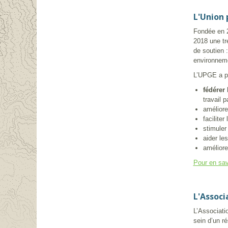
L'Union 
Fondée en 2
2018 une tr
de soutien 
environneme
L’UPGE a po
fédérer
travail p
améliore
facilite
stimuler 
aider le
améliore
Pour en sav
L'Associ
L’Associati
sein d’un r