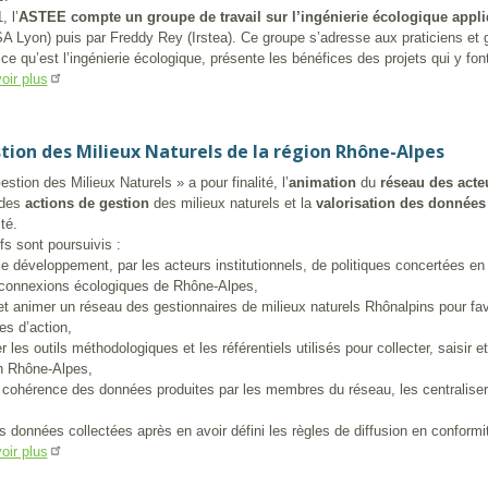
 l’
ASTEE compte un groupe de travail sur l’ingénierie écologique appl
 Lyon) puis par Freddy Rey (Irstea). Ce groupe s’adresse aux praticiens et gesti
e qu’est l’ingénierie écologique, présente les bénéfices des projets qui y fon
oir plus
tion des Milieux Naturels de la région Rhône-Alpes
stion des Milieux Naturels » a pour finalité, l’
animation
du
réseau des acte
des
actions de gestion
des milieux naturels et la
valorisation des données
té.
fs sont poursuivis :
 le développement, par les acteurs institutionnels, de politiques concertées e
 connexions écologiques de Rhône-Alpes,
 et animer un réseau des gestionnaires de milieux naturels Rhônalpins pour fa
es d’action,
 les outils méthodologiques et les référentiels utilisés pour collecter, saisir e
n Rhône-Alpes,
a cohérence des données produites par les membres du réseau, les centraliser
es données collectées après en avoir défini les règles de diffusion en conformi
oir plus