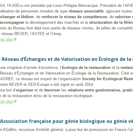
14, l'A-iGÉco est présidée par Louis-Philippe Blervacque, Président de l’AFI
édération de personnes morales de type
réseaux associatifs
, agissant toutes
échanger et fédérer
, de
renforcer le niveau de compétences
, de
valoriser
accompagner
le développement des marchés et la
structuration de la filièr
es du Bureau font déjà tous partie de réseaux mixtes, de pôles de compétitivi
e réseau REVER, l’ASTEE et l’Unep.
oir plus
e Réseau d’Échanges et de Valorisation en Écologie de la
une vingtaine d’année d’existence, l’
écologie de la restauration
et la
restau
éseau d’Échanges et de Valorisation en Écologie de la Restauration. Créé e
REF, ce réseau est inspiré de l’organisation
Society for Ecological Rest
 entre REVER et SER-Europe a été signé en août 2014.
ur but d’
organiser
et de
favoriser
les
relations entre gestionnaires, pratic
e de la restauration et/ou de la restauration écologique.
oir plus
Association française pour génie biologique ou génie v
on AGéBio, reconnue d’intérêt général, a pour but de promouvoir en France l’ut