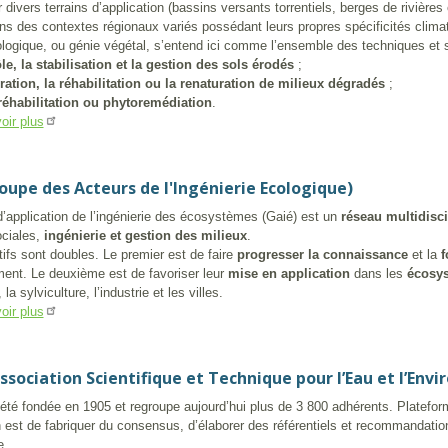
r divers terrains d’application (bassins versants torrentiels, berges de rivières
ns des contextes régionaux variés possédant leurs propres spécificités clim
ologique, ou génie végétal, s’entend ici comme l’ensemble des techniques et st
ôle, la stabilisation et la gestion des sols érodés
;
uration, la réhabilitation ou la renaturation de milieux dégradés
;
réhabilitation ou phytoremédiation
.
oir plus
oupe des Acteurs de l'Ingénierie Ecologique)
’application de l’ingénierie des écosystèmes (Gaié) est un
réseau multidisci
ciales,
ingénierie et gestion des milieux
.
tifs sont doubles. Le premier est de faire
progresser la connaissance
et la
f
ment. Le deuxième est de favoriser leur
mise en application
dans les
écosy
, la sylviculture, l’industrie et les villes.
oir plus
ssociation Scientifique et Technique pour l’Eau et l’Env
té fondée en 1905 et regroupe aujourd’hui plus de 3 800 adhérents. Plateforme 
 est de fabriquer du consensus, d’élaborer des référentiels et recommandations
e.