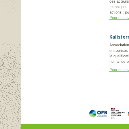
ces acteurs
techniques 
actions : jo
Pour en sav
Kalister
Association 
entreprises 
la qualifica
humaines et
Pour en sav