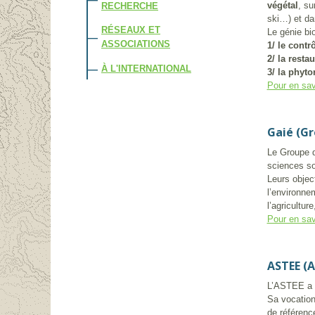
végétal
, su
RECHERCHE
ski…) et da
RÉSEAUX ET
Le génie bi
ASSOCIATIONS
1/ le contr
2/ la resta
À L'INTERNATIONAL
3/ la phyto
Pour en sav
Gaié (Gr
Le Groupe d
sciences so
Leurs objec
l’environne
l’agriculture
Pour en sav
ASTEE (A
L’ASTEE a é
Sa vocation
de référenc