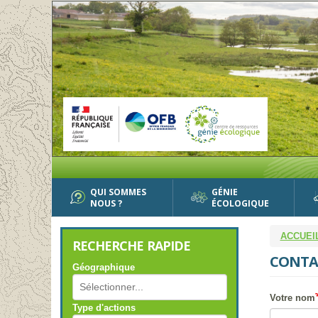
Aller
au
contenu
principal
QUI SOMMES
GÉNIE
NOUS ?
ÉCOLOGIQUE
ACCUEI
RECHERCHE RAPIDE
CONTA
Géographique
Votre nom
Type d'actions