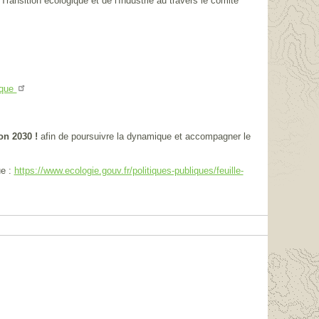
ransition écologique et de l'Industrie au travers le comité
ique
zon 2030 !
afin de poursuivre la dynamique et accompagner le
ue :
https://www.ecologie.gouv.fr/politiques-publiques/feuille-