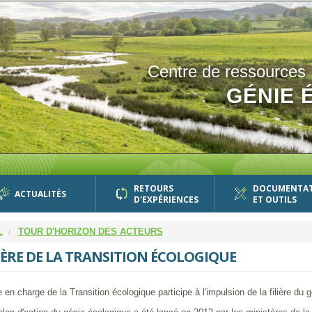
Centre de ressources
GÉNIE 
RETOURS
DOCUMENTA
ACTUALITÉS
D'EXPÉRIENCES
ET OUTILS
L
TOUR D'HORIZON DES ACTEURS
ÈRE DE LA TRANSITION ÉCOLOGIQUE
 en charge de la Transition écologique participe à l'impulsion de la filière du