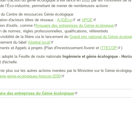
lan d'action du génie écologique a été lancé en 2012 par les ministères de la T
 de l’Éco-industrie, permettant de mener de nombreuses actions :
n du Centre de ressources Génie écologique
ation d'acteurs têtes de réseaux :
et
A-IGÉco
UPGE
on d'outils, comme l'
Annuaire des entreprises du Génie écologique
on de normes, règles professionnelles, qualifications, référentiels
visibilité de la filière via le lancement du
Grand prix national du Génie écolog
pement du label
Végétal local
ents et Appels à projets (Plan d'Investissement Avenir et
)
ITTECOP
 adopté la Feuille de route nationale
Ingénierie et génie écologique - Hori
d'échelle.
oir plus sur les autres actions menées par le Ministère sur le Génie écologiq
ierie-genie-ecologiques-horizon-2030
ire des entreprises du Génie écologique