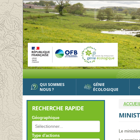
Aller
au
contenu
principal
QUI SOMMES
GÉNIE
NOUS ?
ÉCOLOGIQUE
ACCUEI
RECHERCHE RAPIDE
MINIST
Géographique
Le ministère
Type d'actions