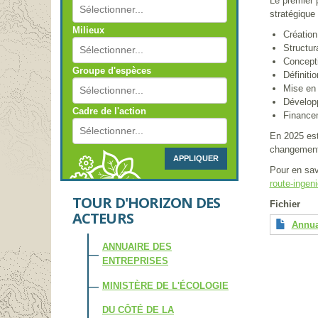
Le premier p
stratégique
Milieux
Créatio
Structur
Concepti
Groupe d'espèces
Définiti
Mise en 
Dévelop
Cadre de l'action
Financem
En 2025 est
changement 
APPLIQUER
Pour en sav
route-ingen
TOUR D'HORIZON DES
Fichier
ACTEURS
Annua
ANNUAIRE DES
ENTREPRISES
MINISTÈRE DE L'ÉCOLOGIE
DU CÔTÉ DE LA