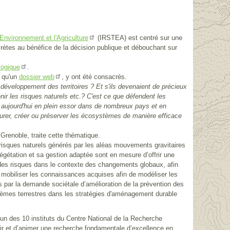
(IRSTEA) est centré sur une
Environnement et l'Agriculture
ncrètes au bénéfice de la décision publique et débouchant sur
.
logique
i qu'un
, y ont été consacrés.
dossier web
développement des territoires ? Et s'ils devenaient de précieux
nir les risques naturels etc.? C'est ce que défendent les
 aujourd'hui en plein essor dans de nombreux pays et en
staurer, créer ou préserver les écosystèmes de manière efficace
Grenoble, traite cette thématique.
 risques naturels générés par les aléas mouvements gravitaires
végétation et sa gestion adaptée sont en mesure d’offrir une
ion des risques dans le contexte des changements globaux, afin
de mobiliser les connaissances acquises afin de modéliser les
es par la demande sociétale d’amélioration de la prévention des
stèmes terrestres dans les stratégies d'aménagement durable
'un des 10 instituts du Centre National de la Recherche
ir et d’animer une recherche fondamentale d’excellence en