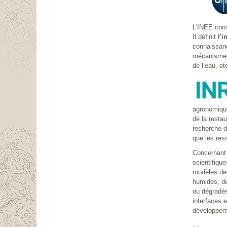
L'INEE cons
Il définit
l'i
connaissanc
mécanismes 
de l’eau, et
agronomique
de la resta
recherche d
que les res
Concernant l
scientifiqu
modèles de 
humides, de 
ou dégradés 
interfaces 
développeme