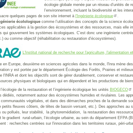
écologie globale menée par un réseau d’unités de r
l’environnement, incluant la biodiversité et les int
acre quelques pages de son site internet à
.
l'Ingénierie écologique
ngénierie écolologique
comme l’utilisation des concepts de la science écolog
es applicables à la gestion des écosystèmes et des ressources, mais elle im
qui gouvernent les systèmes écologiques. C’est donc une ingénierie centrée
c.) ou comme objectif (réhabilitation ou restauration d’écosystèmes).
L'Institut national de recherche pour l'agriculture, l'alimentation 
 en Europe, deuxième en sciences agricoles dans le monde, l'Inra mène des 
uration y est portée par le département Écologie des Forêts, Prairies et milie
e l'INRA et dont les objectifs sont de gérer durablement, conserver et restaure
sources physiques et biologiques qui en dépendent et les productions de bien
’écologie de la restauration et l’ingénierie écologique les unités
BIOGECO
es dédiés, notamment autour des écosystèmes humides et rivulaires. Les appr
communautés végétales, et dans des démarches proches de la demande socié
petits fleuves côtiers, de têtes de bassin versant, etc.). Des approches au sei
ou pollués, leur stabilité, la phytoremédiation, la restauration des ressource
et le gradient rural-urbain, l’écologie urbaine, au sein du département EFPA
nt : recherches centrées sur l'innovation dans les territoires ruraux, péri-u