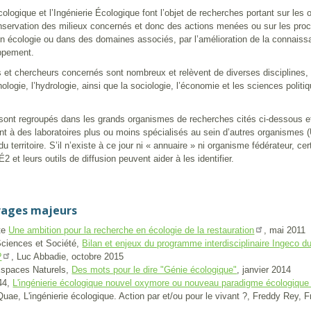
logique et l’Ingénierie Écologique font l’objet de recherches portant sur les 
onservation des milieux concernés et donc des actions menées ou sur les proc
n écologie ou dans des domaines associés, par l’amélioration de la connais
ppement.
 et chercheurs concernés sont nombreux et relèvent de diverses disciplines, l
ologie, l’hydrologie, ainsi que la sociologie, l’économie et les sciences polit
 sont regroupés dans les grands organismes de recherches cités ci-dessous et
nt à des laboratoires plus ou moins spécialisés au sein d’autres organismes (
u territoire. S’il n’existe à ce jour ni « annuaire » ni organisme fédérateur, c
2 et leurs outils de diffusion peuvent aider à les identifier.
rages majeurs
te
, mai 2011
Une ambition pour la recherche en écologie de la restauration
Sciences et Société,
Bilan et enjeux du programme interdisciplinaire Ingeco d
, Luc Abbadie, octobre 2015
?
spaces Naturels,
, janvier 2014
Des mots pour le dire "Génie écologique"
44,
L'ingénierie écologique nouvel oxymore ou nouveau paradigme écologique
Quae, L'ingénierie écologique. Action par et/ou pour le vivant ?, Freddy Rey,