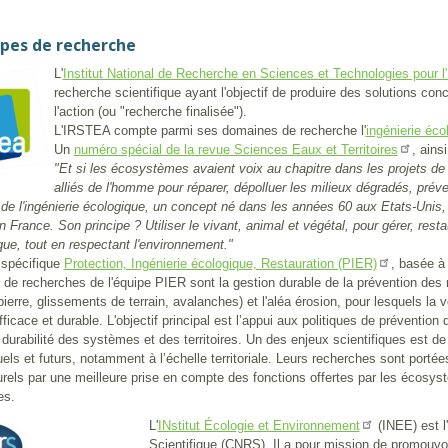
pes de recherche
L'
Institut National de Recherche en Sciences et Technologies pour l'
recherche scientifique ayant l'objectif de produire des solutions co
l'action (ou "recherche finalisée").
L'IRSTEA compte parmi ses domaines de recherche l'
ingénierie éco
Un
, ains
numéro spécial de la revue Sciences Eaux et Territoires
"Et si les écosystèmes avaient voix au chapitre dans les projets de 
alliés de l'homme pour réparer, dépolluer les milieux dégradés, préve
de l'ingénierie écologique, un concept né dans les années 60 aux Etats-Unis,
en France. Son principe ? Utiliser le vivant, animal et végétal, pour gérer, re
ue, tout en respectant l'environnement."
 spécifique
, basée à 
Protection, Ingénierie écologique, Restauration (PIER)
 de recherches de l'équipe PIER sont la gestion durable de la prévention des
ierre, glissements de terrain, avalanches) et l'aléa érosion, pour lesquels la 
fficace et durable. L'objectif principal est l’appui aux politiques de prévent
a durabilité des systèmes et des territoires. Un des enjeux scientifiques est 
uels et futurs, notamment à l’échelle territoriale. Leurs recherches sont porté
urels par une meilleure prise en compte des fonctions offertes par les écosy
es.
L'
(INEE) est l
INstitut Écologie et Environnement
Scientifique (CNRS). Il a pour mission de promouvo