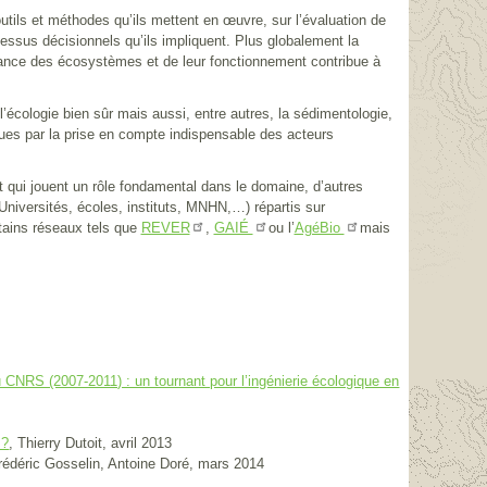
outils et méthodes qu’ils mettent en œuvre, sur l’évaluation de
essus décisionnels qu’ils impliquent. Plus globalement la
sance des écosystèmes et de leur fonctionnement contribue à
’écologie bien sûr mais aussi, entre autres, la sédimentologie,
iques par la prise en compte indispensable des acteurs
 qui jouent un rôle fondamental dans le domaine, d’autres
Universités, écoles, instituts, MNHN,…) répartis sur
ertains réseaux tels que
,
ou l’
mais
REVER
GAIÉ
AgéBio
u CNRS (2007-2011) : un tournant pour l’ingénierie écologique en
, Thierry Dutoit, avril 2013
 ?
 Frédéric Gosselin, Antoine Doré, mars 2014