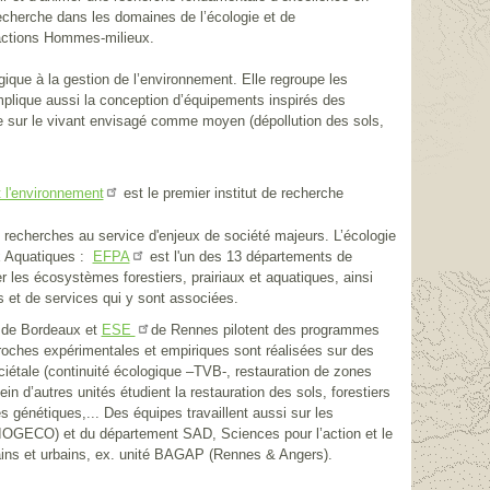
echerche dans les domaines de l’écologie et de
eractions Hommes-milieux.
ique à la gestion de l’environnement. Elle regroupe les
plique aussi la conception d’équipements inspirés des
 sur le vivant envisagé comme moyen (dépollution des sols,
est le premier institut de recherche
et l'environnement
recherches au service d'enjeux de société majeurs. L’écologie
ux Aquatiques :
est l'un des 13 départements de
EFPA
r les écosystèmes forestiers, prairiaux et aquatiques, ainsi
s et de services qui y sont associées.
de Bordeaux et
de Rennes pilotent des programmes
ESE
oches expérimentales et empiriques sont réalisées sur des
tale (continuité écologique –TVB-, restauration de zones
n d’autres unités étudient la restauration des sols, forestiers
s génétiques,... Des équipes travaillent aussi sur les
 (BIOGECO) et du département SAD, Sciences pour l’action et le
rbains et urbains, ex. unité BAGAP (Rennes & Angers).