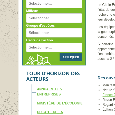
Le Génie Éco
l’état de c
Milieux
recherche e
leur dévelo
Groupe d'espèces
Les équipes
la géomorph
concernés.
Cadre de l'action
Si certains
appartienne
l’ensemble d
APPLIQUER
aussi la SFÉ
TOUR D'HORIZON DES
Des ouv
ACTEURS
Manifes
ANNUAIRE DES
Nature 
ENTREPRISES
France 
Revue E
MINISTÈRE DE L'ÉCOLOGIE
Regard 
Édition 
DU CÔTÉ DE LA