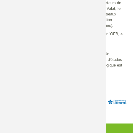
Nationale des Travaux Publics, Union Nationale des Producteurs de
Granulats, Mission Économie de la Biodiversité, la Tour du Valat, le
Conservatoire du Littoral, la Ligue pour la Protection des Oiseaux,
Union des Professionnels du Génie Écologique et l'association
fédérative des acteurs de l’Ingénierie et du Génie Écologiques).
Un
, également animé par l'OFB, a
comité scientifique et technique
été mis en place pour orienter stratégiquement le Centre de
ressources.
Les
en plein essor sont nombreux. Un
acteurs de cette filière
annuaire des acteurs
recensant les entreprises et bureaux d'études
qui mettent en œuvre ou suivent des projets de génie écologique est
publié par le Ministère en charge de l'écologie.
AGENDA
CONNEXION
CONTACT
INFORMATIONS