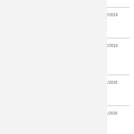
07/02/2019
La formation Technicien du Génie
Ecologique (TGE) est maintenant
accessible en apprentissage !
07/02/2019
Catalogue des formations du
Génie écologique 2019
18/11/2018
VIDEO : Le génie végétal pour la
protection des berges des cours
d'eau
18/11/2018
VIDEO - Les enjeux pour la
biodiversité locale : présentation
de la marque "végétal local"