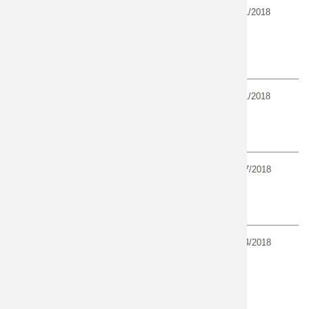
01/11/2018
Journée d'échanges techniques -
Génie écologique et Gemapi :
vers une vision intégrée des
enjeux des territoires - Paris
01/11/2018
Remise du prix national du Génie
écologique - Paris
01/07/2018
Journée d'échanges et retours
d'expériences "DRIVER 2018"
01/04/2018
Les Rencontres de l'AFB -
Restauration de la continuité des
rivières : des démarches
exemplaires à mettre en lumière
en France et en Europe