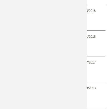
01/03/2018
Synthèse de l'atelier international
"eau et climat"
01/01/2018
Les Rencontres de l'AFB - Semer
et planter local : un défi pour la
biodiversité
01/07/2017
Journée d'échanges et retours
d'expériences "DRIVER 2017"
01/09/2013
Les Rencontres de l'Onema -
Biodiversité aquatique : du
diagnostic à la restauration