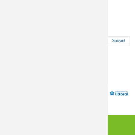
Journée d'échanges techniques
"Semer et planter local : un défi
pour la biodiversité"
Pagination
Premier
Précédent
1
2
3
4
5
Suivant
Dernier
AGENDA
CONNEXION
CONTACT
INFORMATIONS
MENTIONS LÉGALES
PLAN DU SITE