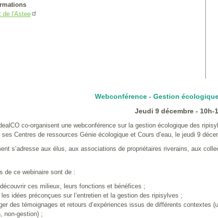
ormations
t de l'Astee
Webconférence - Gestion écologique 
Jeudi 9 décembre - 10h-
idealCO co-organisent une webconférence sur la gestion écologique des ripisylve
 ses Centres de ressources Génie écologique et Cours d’eau, le jeudi 9 déce
t s’adresse aux élus, aux associations de propriétaires riverains, aux collecti
fs de ce webinaire sont de :
couvrir ces milieux, leurs fonctions et bénéfices ;
s idées préconçues sur l’entretien et la gestion des ripisylves ;
 des témoignages et retours d’expériences issus de différents contextes (urbai
n, non-gestion) ;