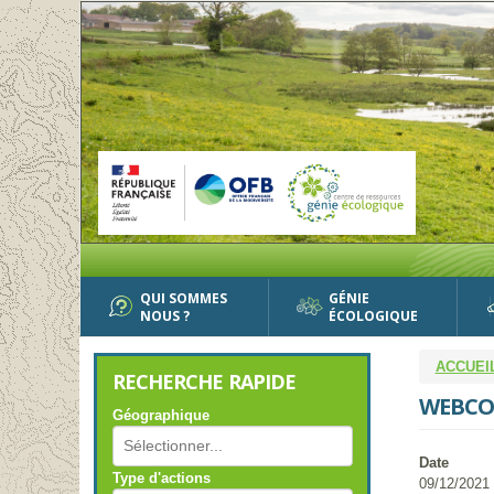
Aller
au
contenu
principal
QUI SOMMES
GÉNIE
NOUS ?
ÉCOLOGIQUE
ACCUEI
RECHERCHE RAPIDE
WEBCON
Géographique
Date
Type d'actions
09/12/2021