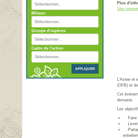
Plus d'inf
Site interne
Milieux
Groupe d'espèces
Cadre de l'action
APPLIQUER
L’Astee et 
(OFB) et de
Cet événemen
domaine.
Les objecti
Faire dé
Lever le
Partager
entretie