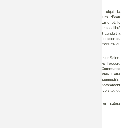
Ce projet pluri-thématique et multi-partenarial a pour objet
la
restauration du fonctionnement naturel de deux cours d’eau
(Armance et Landion)
et des zones humides annexes.
En effet, le
lit mineur de ces deux cours d’eau a été en grande partie recalibré
et/ou rectifié. Ces travaux d’aménagement hydraulique ont conduit à
l’augmentation de l’énergie de l’Armance, aggravant ainsi l’incision du
lit mineur au sein du lit majeur, et réduisant l’espace de mobilité du
cours d’eau.
Cette opération d’envergure, qui s’étend sur
100 ha
, inédite sur Seine-
amont par son ampleur et son montage, a été permise par l’accord
d’une quinzaine de propriétaires, dont la Communauté de Communes
du Chaourçois et du Val d’Armance et la Commune de Davrey. Cette
action de restauration des écosystèmes aquatiques (noue connectée,
mare, platière, cours d’eau méandriforme/sinueux…) a notamment
permis la
mise en synergie de tous les acteurs de la biodiversité, du
tourisme et de l’éducation de ce territoire.
Ce projet a remporté le Grand prix du
prix national du Génie
écologique
2020.
Fichier
Fiche détaillée de ce projet