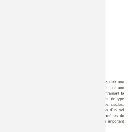
algues)
Invertébrés terrestres
Amphibiens
Jusqu'à la fin du XIXème siècle, la vallée de la Druyes accuillait une
vaste zone humide
sur environ
380 hectares
, alimentée par une
rivière au lit fluctuant : la Druyes. La très faible pente entraînant la
saturation du sol en eau, des formations végétales humides, de type
roselière, composaient l’essentiel de ce milieu. Au fil des siècles,
ces conditions écologiques ont ainsi permis la formation d'un sol
constitué de
tourbe
qui, par endroit, atteint plus de 4 mètres de
profondeur. C’est aujourd’hui le
bas marais alcalin
le plus important
de l’Yonne.