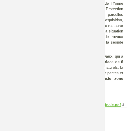
En 1999, la Fédération Départementale des Chasseurs de l’Yonne
s’est portée acquéreur, par le biais de la Fondation pour la Protection
des Habitats de la Faune Sauvage, de parcelles
d’anciennes peupleraies, fortement dégradées. Dès l'acquisition,
l’objectif de la Fédération des Chasseurs de l'Yonne était de restaurer
ces terrains forestiers en un milieu ouvert plus proche de la situation
initiale. Pour atteindre cet objectif, deux grandes phases de travaux
se sont succédées : la première entre 1999 et 2010, et la seonde
phase entre 2011 et 2017.
Ce retour d'expérience porte sur la 2ème phase des travaux
, qui a
consisté en : le
reméandrage
de la Druyes, la
mise en place de 6
annexes hydrauliques
(bras morts) inspirés des modèles naturels, la
création d'un réseau de 7 mares
toutes avec un faciès de pentes et
de profondeurs différentes, et la
création
d’une vaste zone
d’expansion de crue
(la
"Bassée"
).
Fichier
9._rehabilitation_hydro-
ecologique_du_marais_de_la_druyes_fd_version_finale.pdf