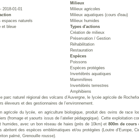
Milieux
- 2018-01-01
Milieux agricoles
action
Milieux aquatiques (cours d'eau)
 espaces naturels
Milieux humides
 et bleue
Types d'actions
Création de milieux
Préservation / Gestion
Réhabilitation
Restauration
Espèces
Poissons
Espèces protégées
Invertébrés aquatiques
Mammifères
Invertébrés terrestres
Amphibiens
le parc naturel régional des volcans d’Auvergne, le lycée agricole de Rochef
urs éleveurs et des gestionnaires de l’environnement.
ion agricole du lycée, en agriculture biologique, produit des ovins de race loc
itiers (fromage et yaourts issus de l’atelier pédagogique). Cette exploitation 
et humides, avec un bon réseau de haies (près de 10km) et
800m de cours d
s abritent des espèces emblématiques et/ou protégées (Loutre d’Europe, C
riton palmé, Grenouille rousse).