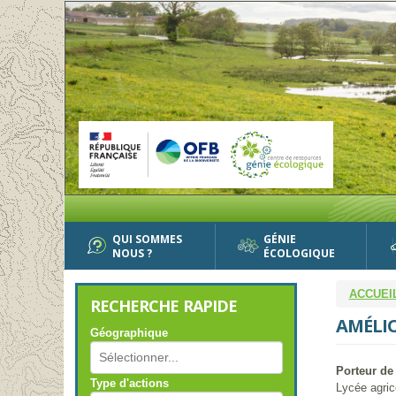
Aller
au
contenu
principal
QUI SOMMES
GÉNIE
NOUS ?
ÉCOLOGIQUE
ACCUEI
RECHERCHE RAPIDE
AMÉLIO
Géographique
Porteur de 
Type d'actions
Lycée agric