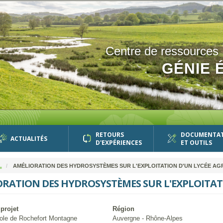
Centre de ressources
GÉNIE 
RETOURS
DOCUMENTA
ACTUALITÉS
D'EXPÉRIENCES
ET OUTILS
L
AMÉLIORATION DES HYDROSYSTÈMES SUR L'EXPLOITATION D'UN LYCÉE AG
RATION DES HYDROSYSTÈMES SUR L'EXPLOITAT
projet
Région
ole de Rochefort Montagne
Auvergne - Rhône-Alpes