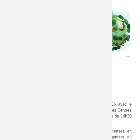
Date édition
Type de document
Vendredi 1 avril 2022 -
Diaporama
12:00
Vidéo
Date de l'événement
Milieux
Jeudi 17 mars 2022 -
Milieux aquatiques
12:00
(cours d'eau)
Milieux boisés
Types d'actions
Création de milieux
Etudes/diagnostics
Préservation /
Gestion
Réhabilitation
Restauration
Travaux
Une webconférence a été coorganisée par l’Astee et idealCo, avec le
soutien de l’Office français de la biodiversité (OFB) et de ses Centres
de ressources Génie écologique et Cours d’eau le 17 mars de 14h30
à 16h30.
Les inondations sont de plus en plus fréquentes et intenses en
France. Cette tendance est aggravée par un aménagement du