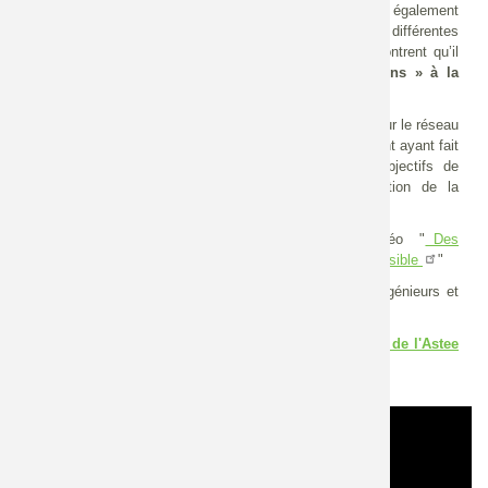
territoire déconnecté des écosystèmes, mais sera également
amplifiée par les dérèglements climatiques. Grâce à différentes
actions basées sur la nature, plusieurs collectivités démontrent qu’il
est possible d’allier la
PI « Prévention des inondations » à la
GEMA « Gestion des milieux aquatiques ».
Ce webinaire présente des exemples de travaux réalisés sur le réseau
hydrographique ou sur l’occupation du sol du bassin versant ayant fait
l’objet d’un suivi, permettant d’évaluer l’atteinte des objectifs de
résilience face au risque d’inondation et de préservation de la
biodiversité.
Celui-ci a été également l’occasion de présenter la vidéo "
Des
"
territoires mieux préparés au risque d’inondation : c’est possible
Il s’adresse aux collectivités territoriales, techniciens, ingénieurs et
élus ainsi qu’à leurs partenaires.
Consultez les présentations de la webconférence :
site de l'Astee
Vidéo