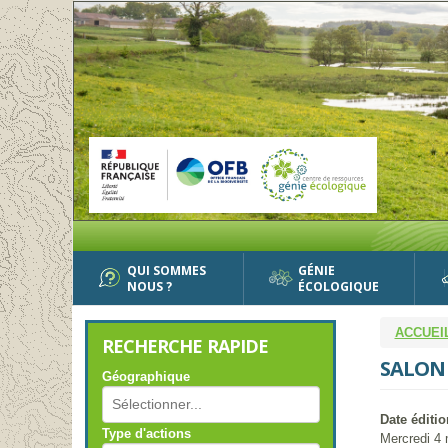
Aller
au
contenu
principal
QUI SOMMES
GÉNIE
NOUS ?
ÉCOLOGIQUE
ACCUEI
RECHERCHE RAPIDE
SALON 
Géographique
Date éditio
Type d'actions
Mercredi 4 