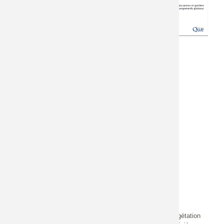
334 p.
Milieux boisés
Lieu d'édition
Types d'actions
Versailles
Préservation /
Date édition
Gestion
Jeudi 16 octobre 2025 -
Restauration
12:00
Espèces
Reptiles
Poissons
Oiseaux
Espèces protégées
Espèces exotiques
envahissantes
Flore (plantes
vasculaires,
mousses, algues)
Invertébrés
aquatiques
Mammifères
Invertébrés
terrestres
Résumé
Les ripisylves et les forêts alluviales correspondent à la végétation