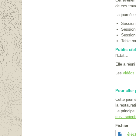
Cet événeme
de ces trava
La journée 
Session 
Sessions
Session 
Table-ro
Public cib
l’Etat…
Elle a réuni
Les
vidéos 
Pour aller 
Cette journé
la restaura
Le principe
suivi scien
Fichier
Téléc