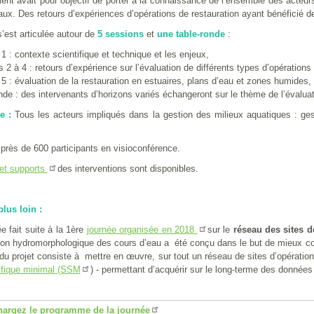
nt avait pour objectif de porter à la connaissance de l’ensemble des acteurs
ux. Des retours d’expériences d’opérations de restauration ayant bénéficié de 
s’est articulée autour de
5 sessions
et
une table-ronde
:
1 : contexte scientifique et technique et les enjeux,
 2 à 4 : retours d’expérience sur l’évaluation de différents types d’opération
5 : évaluation de la restauration en estuaires, plans d’eau et zones humides,
nde : des intervenants d’horizons variés échangeront sur le thème de l’évaluat
le :
Tous les acteurs impliqués dans la gestion des milieux aquatiques : ges
 près de 600 participants en visioconférence.
des interventions sont disponibles.
et supports
plus loin :
e fait suite à la 1ère
sur le
réseau des sites d
journée organisée en 2018
tion hydromorphologique des cours d’eau a été conçu dans le but de mieux co
 du projet consiste à mettre en œuvre, sur tout un réseau de sites d’opératio
)
- permettant d’acquérir sur le long-terme des donnée
tifique minimal (SSM
hargez le programme de la journée