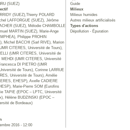
RU (SUEZ)
Guide
ectif
Milieux
ERRIDY (SUEZ),Thierry POLARD
Milieux humides
ichel LAFFORGUE (SUEZ), Jérôme
Autres milieux artificialisés
CHER (SUEZ), Mélodie CHAMBOLLE
Types d'actions
muel MARTIN (SUEZ), Marie-Ange
Dépollution - Épuration
MPHEA), Philippe PROHIN
 Michel BACCHI (Sarl RIVE), Marion
MR CITERES, Université de Tours),
RELLI (UMR CITERES, Université de
fti MEHDI (UMR CITERES, Université
 Francesca DI PIETRO (UMR
niversité de Tours), Corinne LARRUE
ES, Université de Tours), Amélie
LERES, EHESP), Axelle CADIERE
ESP), Marie-Pierre SOM (Eurofins
lie TAPIE (EPOC – LPTC, Université
x), Hélène BUDZINSKI (EPOC –
rsité de Bordeaux)
n
embre 2016 - 12:00