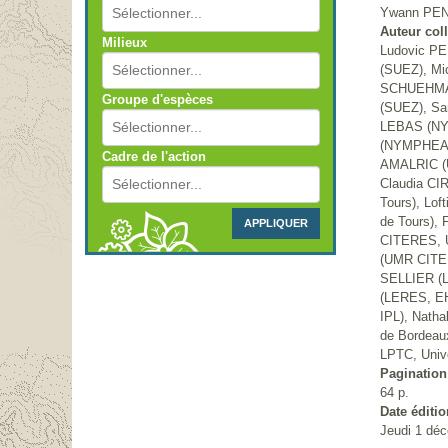
Ywann PEN
Auteur coll
Milieux
Ludovic P
(SUEZ), M
SCHUEHMA
Groupe d'espèces
(SUEZ), Sa
LEBAS (NY
(NYMPHEA),
Cadre de l'action
AMALRIC (U
Claudia CI
Tours), Lo
de Tours),
APPLIQUER
CITERES, U
(UMR CITER
SELLIER (
(LERES, EH
IPL), Natha
de Bordeau
LPTC, Unive
Pagination
64 p.
Date éditio
Jeudi 1 déc