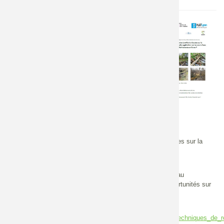
Auteur
Type de document
Kevin Vical
Rapport de stage
Pagination
Milieux
164 p.
Milieux aquatiques
Date édition
(cours d'eau)
Jeudi 28 août 2025 -
Types d'actions
12:00
Restauration
Résumé
Étude sur les techniques de restauration Low-Tech et basées sur la
régénération des processus comprenant trois volets:
Une analyse bibliographique
Une étude d'enquêtes auprès d'acteurs du monde de l'eau
Une étude cartographique basée sur des critères d'opportunités sur
le bassin Rhône, méditerranée et Corse.
Source
https://www.researchgate.net/publication/395658296_Les_techniques_de_r