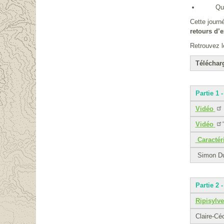
Quelles 
Cette journ
retours d’
Retrouvez l
Téléchar
Partie 1 
Vidéo
Vidéo
Caractéri
Simon Duf
Partie 2 
Ripisylv
Claire-Céc