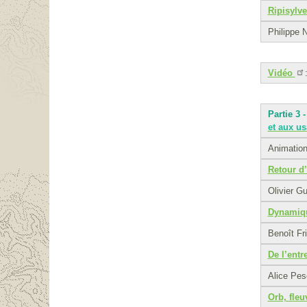
Ripisylve
Philippe 
Vidéo
Partie 3 -
et aux u
Animatio
Retour d
Olivier Gu
Dynamiqu
Benoît Fr
De l’entr
Alice Pes
Orb, fleu