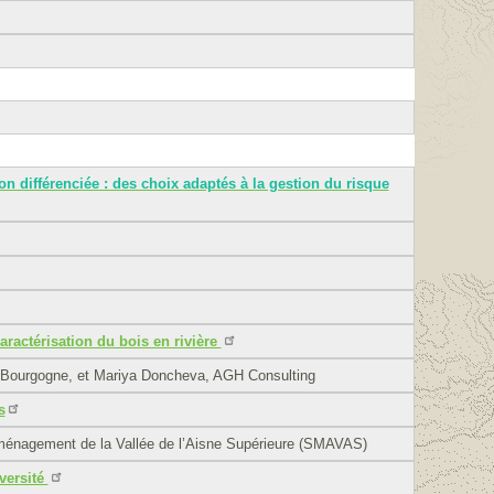
ion différenciée : des choix adaptés à la gestion du risque
actérisation du bois en rivière
de Bourgogne, et Mariya Doncheva, AGH Consulting
s
ménagement de la Vallée de l’Aisne Supérieure (SMAVAS)
iversité