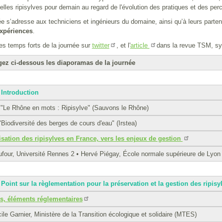
ripisylves pour demain au regard de l'évolution des pratiques et des perc
ée s’adresse aux techniciens et ingénieurs du domaine, ainsi qu’à leurs part
expériences
.
es temps forts de la journée sur
, et l'
dans la revue TSM, sy
twitter
article
gez ci-dessous les diaporamas de la journée
- Introduction
"Le Rhône en mots : Ripisylve" (Sauvons le Rhône)
"Biodiversité des berges de cours d'eau" (Irstea)
sation des ripisylves en France, vers les enjeux de gestion
our, Université Rennes 2 • Hervé Piégay, École normale supérieure de Lyon • 
- Point sur la règlementation pour la préservation et la gestion des ripisy
es, éléments réglementaires
ile Garnier, Ministère de la Transition écologique et solidaire (MTES)