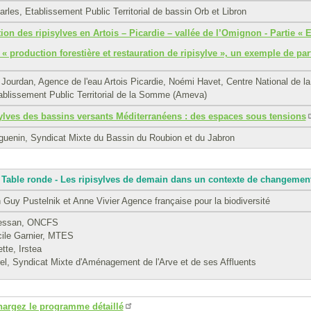
rles, Etablissement Public Territorial de bassin Orb et Libron
ion des ripisylves en Artois – Picardie – vallée de l’Omignon - Partie « 
 « production forestière et restauration de ripisylve », un exemple de pa
Jourdan, Agence de l'eau Artois Picardie, Noémi Havet, Centre National de la 
ablissement Public Territorial de la Somme (Ameva)
ylves des bassins versants Méditerranéens : des espaces sous tensions
uenin, Syndicat Mixte du Bassin du Roubion et du Jabron
: Table ronde - Les ripisylves de demain dans un contexte de changemen
 Guy Pustelnik et Anne Vivier Agence française pour la biodiversité
essan, ONCFS
cile Garnier, MTES
tte, Irstea
el, Syndicat Mixte d'Aménagement de l'Arve et de ses Affluents
hargez le programme détaillé