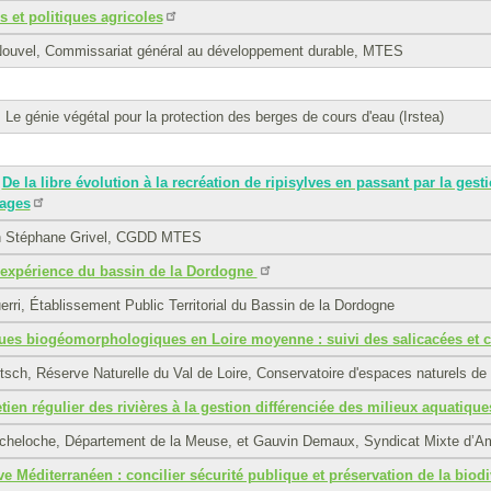
s et politiques agricoles
Nouvel, Commissariat général au développement durable, MTES
: Le génie végétal pour la protection des berges de cours d'eau (Irstea)
De la libre évolution à la recréation de ripisylves en passant par la gest
sages
n Stéphane Grivel, CGDD MTES
’expérience du bassin de la Dordogne
erri, Établissement Public Territorial du Bassin de la Dordogne
es biogéomorphologiques en Loire moyenne : suivi des salicacées et car
itsch, Réserve Naturelle du Val de Loire, Conservatoire d'espaces naturels 
etien régulier des rivières à la gestion différenciée des milieux aquatique
cheloche, Département de la Meuse, et Gauvin Demaux, Syndicat Mixte d’A
ve Méditerranéen : concilier sécurité publique et préservation de la biod