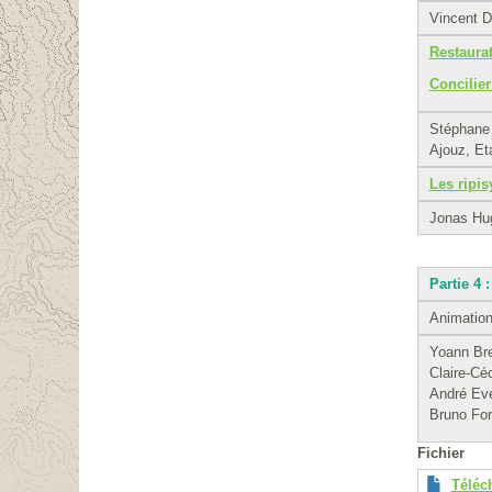
Vincent Da
Restaurat
Concilier
Stéphane 
Ajouz, Et
Les ripis
Jonas Hug
Partie 4 
Animation
Yoann Br
Claire-Cé
André Eve
Bruno For
Fichier
Téléc