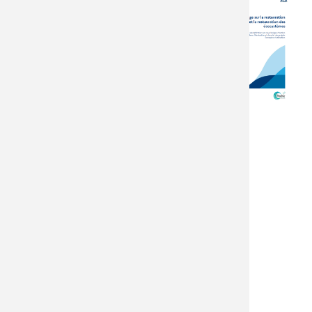
Anne Vivier, Elise
Guide
Buisson, Aurélien
Types d'actions
Carré, Laurent
Préservation /
Germain, Sébastien
Gestion
Gallet, Renaud
Renaturation
Jaunatre, Nicolas
Restauration
Morard , Fabrice
Auscher, Nolwenn
Bougon, Jules Chiffard-
Carricaburu, Timothé
Courteille, Laurence
Curtet, Armelle
Dausse, Guillaume
Decocq, Isabelle
Gailhard-Rocher,
Guillaume Gayet,
Marthe Lucas, Gabriel
Melun, Jerome Millet,
Kathleen Monod,
Clémentine Mutillod,
Jonathan Sagan,
Pierre-François Staub,
Laurent Tatin, Christel
Vidaller, Vincent