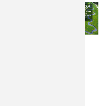
Mission des projets
Guide
prioritaires (CASPP-
Milieux
PP)
Milieux aquatiques
Date édition
(cours d'eau)
Lundi 29 septembre
Milieux humides
2025 - 12:00
Milieux boisés
Date de l'événement
Milieux littoraux
Lundi 29 septembre
Milieux marins
2025 - 12:00
Milieux urbains
Milieux anthropisés
(carrières, friches,
infrastructures
linéaires de
transport)
Types d'actions
Concertation/médiation
Création de milieux
Dépollution -
Épuration
Etudes/diagnostics
Préservation /
Gestion
Réhabilitation
Renaturation