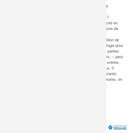
et de plans nationaux, comment assurer la réussite de ces
démarches ? Quelles techniques sont efficaces et comment
pérenniser les actions ? Quels sont les besoins en termes
d'accompagnement scientifique, technique et de recherche ?
Comment déployer ces stratégies pour améliorer leur efficacité en
appui au futur plan national de restauration et dans un contexte de
changements climatiques ?
L’objectif du présent travail est ainsi multiple : il a pour ambition de
poser un cadre de réflexion et des propositions de méthodologie pour
la restauration et/ou création de mares, que l’ensemble des parties
prenantes – collectivités, bureaux d’études, gestionnaires etc. – peut
s’approprier. Ce document ne constitue pas un guide à part entière,
puisqu’il n’indique pas une méthode unique à mettre en place. Il
propose au contraire, en s’appuyant sur la bibliographie existante,
plusieurs façons de concevoir la restauration / création de mares, en
fonction du contexte local et des objectifs établis.
Source
https://hal.science/hal-05329490v1