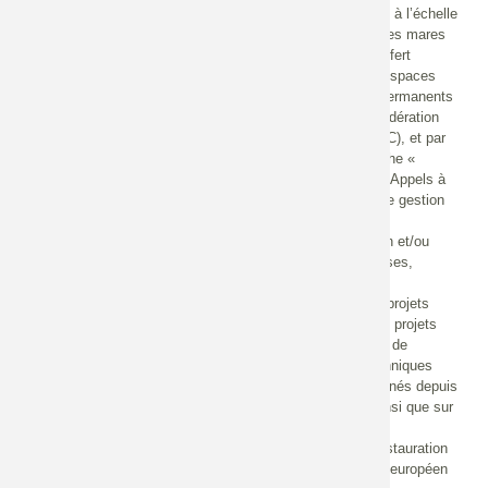
mares et vallées alluviales, afin de relancer une dynamique à l’échelle
nationale entre les acteurs de la préservation des mares. Les mares
bénéficient de différentes structures d'échanges et de transfert
portées au niveau territorial par certains Conservatoires d’Espaces
naturels (CEN), Parc Naturels Régionaux (PNR), Centres permanents
d’Initiative à l’Environnement (CPIE), associations de la Fédération
France Nature Environnement, Fédérations de Chasse (FDC), et par
des programmes de suivi et d'évaluation comme la démarche «
Milieux Humides, évaluation, Observation » (MHéO) ou les Appels à
Manifestation d’Intérêt (AMI) sur l’efficacité des mesures de gestion
Natura 2000, portés par Patrinat.
Une grande diversité d'acteurs pilote des projets de création et/ou
restauration de mares : associations, collectivités, entreprises,
particuliers, etc. qui peuvent être financés en partie par des
subventions et plus récemment par les différents appels à projets
portés par l'OFB concernant la restauration écologique. Les projets
proposés dans ce cadre ont montré des lacunes en termes de
justification des actions, de définition des objectifs, de techniques
utilisées, de réflexion rétrospective sur les travaux déjà menés depuis
parfois des dizaines d'années sur les mêmes territoires, ainsi que sur
leur réussite.
Dans un contexte où la mise en oeuvre des mesures de restauration
est amenée à se développer sous l'impulsion du règlement européen