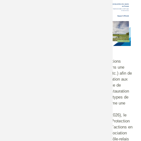
Timothé COURTEILLE,
Rapport d'étude
Anne VIVIER
Milieux
Pagination
Milieux humides
125 p.
Types d'actions
Date édition
Restauration
Vendredi 24 octobre
2025 - 12:00
Résumé
Les créations et restaurations de mares constituent des actions
écologiques fréquentes et pratiquées depuis longtemps, dans une
grande diversité de milieux (agricoles, forestiers, urbains, etc.) afin de
répondre à des objectifs en termes de biodiversité, d'adaptation aux
changements climatiques ou encore de support pédagogique de
sensibilisation à la nature. Le règlement européen sur la restauration
de la nature mentionne dans son annexe VII, pour les trois types de
milieux précédemment cités, la restauration de mares comme une
mesure à mettre en oeuvre.
Dans le cadre du 4e Plan National Milieux Humides (2022-2026), le
Ministère de l’Écologie a mandaté la Société Nationale de Protection
de la Nature (SNPN) pour élaborer une stratégie nationale d’actions en
faveur des mares. La SNPN s’est associée en 2023 à l’association
nationale des élus de bassin dans le cadre du portage du Pôle-relais