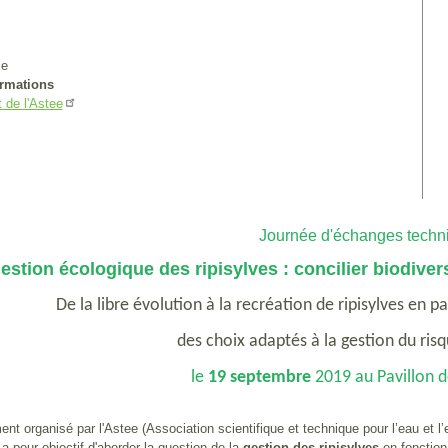
ce
ormations
t de l'Astee
Journée d'échanges techn
estion écologique des ripisylves : concilier biodivers
De la libre évolution à la recréation de ripisylves en pa
des choix adaptés à la gestion du ris
le
19 septembre
2019 au Pavillon d
nt organisé par l'Astee (Association scientifique et technique pour l’eau et l
 a pour objectif d'aborder la question de la
gestion des ripisylves
en fonction