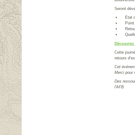
Seront déve
Etat des
Point ré
Retours 
Quelles 
Découvrez 
Cette journ
retours d’e
Cet événeme
Merci pour 
Des ressour
l'AFB.