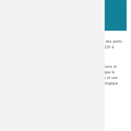
Site internet DRIVER
Echelle
Nationale
Journée d'échanges DRIVER sur la restauration écologique des petits
fonds côtiers de Méditerranée le 30 avril 2019 à Hyères de 12h à
17h30.
DRIVER est une démarche de coopération qui associe des
chercheurs, des techniciens, des gestionnaires, des institutions et
des partenaires financiers. Elle permet à travers sa dynamique le
montage de projets, le partage et la valorisation de résultats et une
contribution à la définition des politiques de restauration écologique
des petits fonds côtiers.