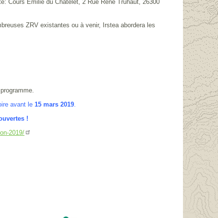
te: Cours Emilie du Châtelet, 2 Rue René Truhaut, 26300
breuses ZRV existantes ou à venir, Irstea abordera les
u programme.
oire avant le
15 mars 2019
.
ouvertes !
tion-2019/