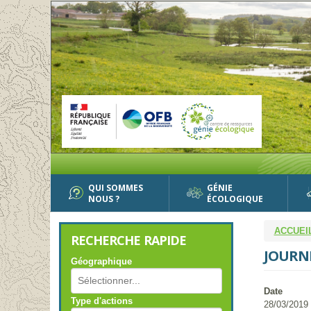
Aller
au
contenu
principal
QUI SOMMES
GÉNIE
NOUS ?
ÉCOLOGIQUE
ACCUEI
RECHERCHE RAPIDE
JOURNÉ
Géographique
Date
Type d'actions
28/03/2019