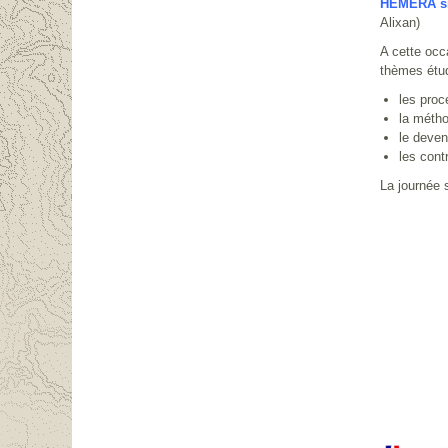
HEMERA sit
Alixan)
A cette occ
thèmes étud
les pro
la métho
le deven
les cont
La journée 