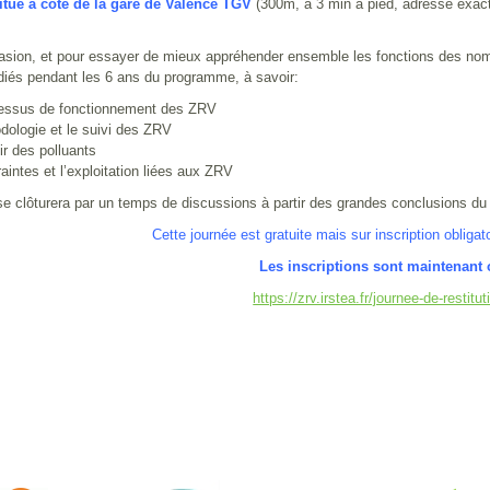
ué à côté de la gare de Valence TGV
(300m, à 3 min à pied, adresse exac
asion, et pour essayer de mieux appréhender ensemble les fonctions des nom
iés pendant les 6 ans du programme, à savoir:
cessus de fonctionnement des ZRV
dologie et le suivi des ZRV
ir des polluants
raintes et l’exploitation liées aux ZRV
se clôturera par un temps de discussions à partir des grandes conclusions d
Cette journée est gratuite mais sur inscription obligat
Les inscriptions sont maintenant 
https://zrv.irstea.fr/journee-de-restitu