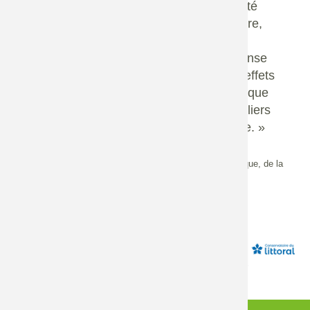
levier stratégique pour notre souveraineté
écologique et industrielle. Ces savoir-faire,
issus de la recherche et de l’innovation,
placent la nature au cœur de notre réponse
aux crises, notamment celles liées aux effets
du dérèglement climatique. Je souhaite que
la France fasse de cette filière un des piliers
de son avenir écologique et économique. »
Agnès Pannier-Runacher, ministre de la Transition Écologique, de la
Biodiversité, de la Forêt, de la Mer et de la Pêche.