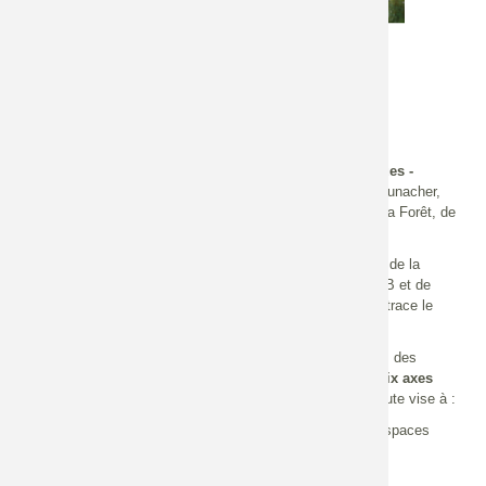
Lien vers l'article du
MATTE
fichier
FDR_Genie-
Ecologique_2025-
2030.pdf
La f
euille de route nationale
Ingénierie et génie écologiques -
horizon 2030 !
a été lancée le 26 juin par Agnès Pannier-Runacher,
ministre de la Transition écologique, de la Biodiversité, de la Forêt, de
la Mer et de la Pêche.
Fruit d’un
travail collectif
mené par la Direction de l’eau et de la
biodiversité, avec l’appui de l’A-IGÉco, de l’UPGE, de l’OFB et de
nombreux partenaires publics, privés et académiques, elle trace le
chemin vers une filière renforcée, innovante et visible.
Son ambition ? Faire de l’ingénierie et du génie écologiques des
piliers de la transition écologique et climatique
. Avec
six axes
stratégiques et quinze actions phares
, cette feuille de route vise à :
mobiliser les maîtres d’ouvrage et les gestionnaires d’espaces
publics et privés,
structurer et soutenir les filières économiques,