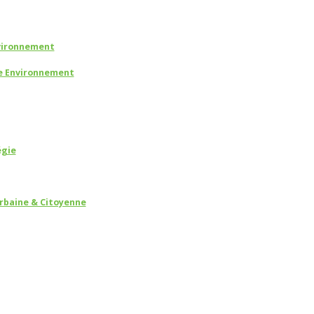
vironnement
 Environnement
égie
rbaine & Citoyenne