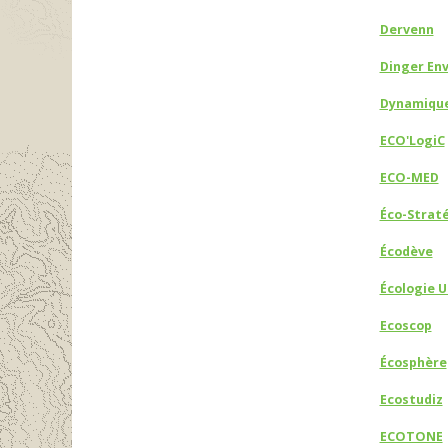
Dervenn
Dinger En
Dynamique
ECO'LogiC
ECO-MED
Éco-Strat
Écodève
Écologie U
Ecoscop
Écosphère
Ecostudiz
ECOTONE