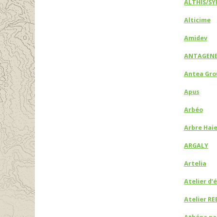
ALTHIS/S
Alticime
Amidev
ANTAGEN
Antea Gro
Apus
Arbéo
Arbre Haie
ARGALY
Artelia
Atelier d’
Atelier RE