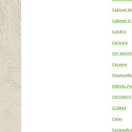
Cabinet W
Cabinet 
Calidris
Cariçaie
CDC BIODI
Cesame
Champalbe
CHEVAL Pa
CHOGNOT
CLIMAX
Colas
Corieaulys