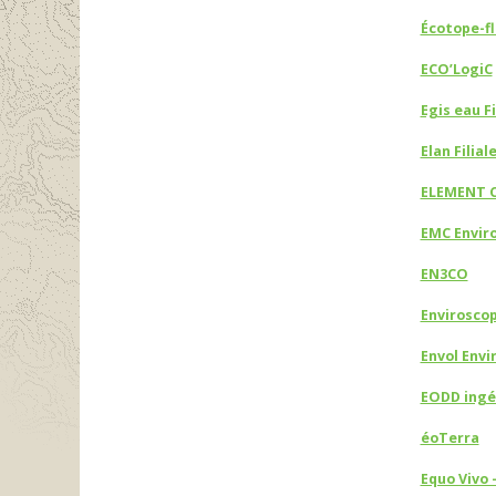
Écotope-f
ECO’LogiC
Egis eau Fi
Elan Filia
ELEMENT 
EMC Envir
EN3CO
Envirosco
Envol Env
EODD ingé
éoTerra
Equo Vivo 