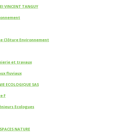
 EI VINCENT TANGUY
ronnement
ce Clôture Environnement
ierie et travaux
ux fluviaux
IE ECOLOGIQUE SAS
e F
énieurs Ecologues
ESPACES NATURE