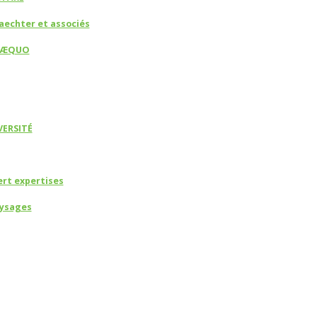
aechter et associés
X-ÆQUO
VERSITÉ
rt expertises
ysages