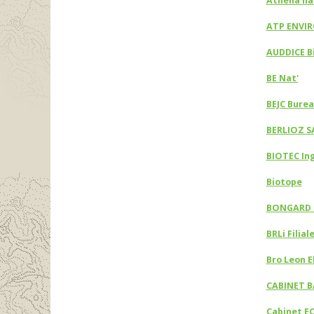
Athéna na
ATP ENVI
AUDDICE Bi
BE Nat'
BEJC Burea
BERLIOZ S
BIOTEC In
Biotope
BONGARD
BRLi Filial
Bro Leon 
CABINET 
Cabinet E