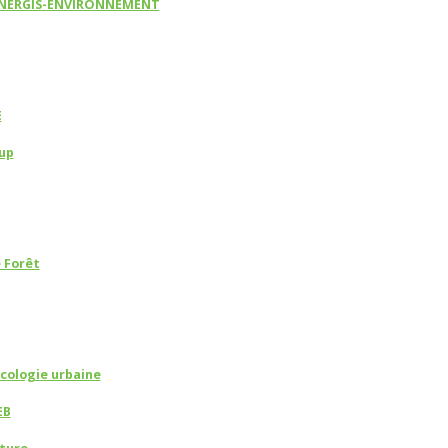
YNERGIS-ENVIRONNEMENT
E
up
 Forêt
écologie urbaine
EB