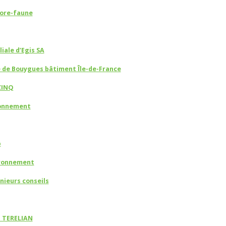
lore-faune
liale d’Egis SA
le de Bouygues bâtiment Île-de-France
CINQ
onnement
p
ironnement
nieurs conseils
- TERELIAN