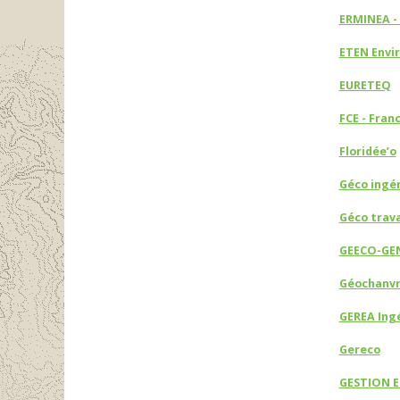
ERMINEA -
ETEN Envi
EURETEQ
FCE - Fran
Floridée’o
Géco ingén
Géco trava
GEECO-GEN
Géochanvr
GEREA Ing
Gereco
GESTION 