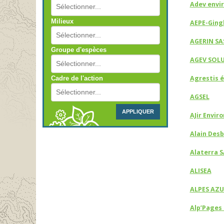
Adev envi
Milieux
AEPE-Ging
AGERIN SA
Groupe d'espèces
AGEV SOL
Agrestis 
Cadre de l'action
AGSEL
APPLIQUER
AJir Envi
Alain Des
Alaterra S
ALISEA
ALPES AZ
Alp’Pages