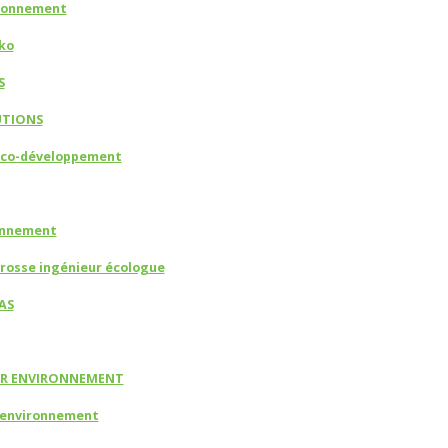
ronnement
ko
S
UTIONS
éco-développement
ronnement
brosse ingénieur écologue
AS
UR ENVIRONNEMENT
 environnement