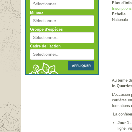
Plus d'inf
Inscriptions
Milieux
Echelle
Nationale
Groupe d'espèces
Cadre de l'action
APPLIQUER
Au terme de
in Quarrie
L'occasion p
carrières e
formations 
La conféren
Jour 1 
ligne, v