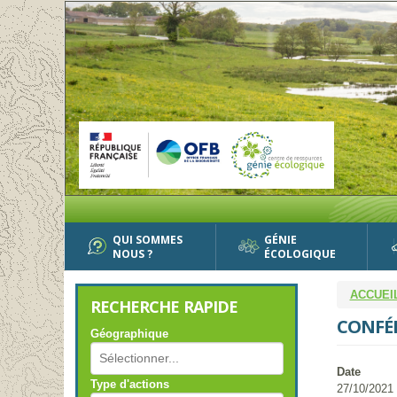
Aller
au
contenu
principal
QUI SOMMES
GÉNIE
NOUS ?
ÉCOLOGIQUE
ACCUEI
RECHERCHE RAPIDE
CONFÉR
Géographique
Date
Type d'actions
27/10/2021 