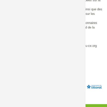
Se forger une culture commune sur les Solutions fondées sur la
Nature ;
Apporter des éléments de langage, de vulgarisation ainsi que des
arguments permettant de communiquer plus facilement sur les
Solutions fondées sur la nature (SfN) ;
Comprendre comment les projets portés par les gestionnaires
d’espaces naturels peuvent constituer des SfN au regard de la
définition donnée par l’UICN.
Cet AAC est ouvert jusqu’au
30 septembre 2020
.
Pour toute question, contactez : charlotte.lemoigne[a]reseau-ce.org
Source
Site du Centre de ressources Loire nature