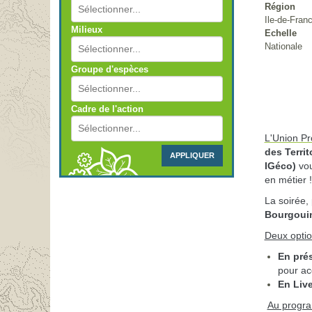
Région
Ile-de-Fran
Milieux
Echelle
Nationale
Groupe d'espèces
Cadre de l'action
L'Union Pr
des Territ
APPLIQUER
IGéco)
vou
en métier !
La soirée, 
Bourgouin
Deux optio
En prés
pour ac
En Live
Au progr