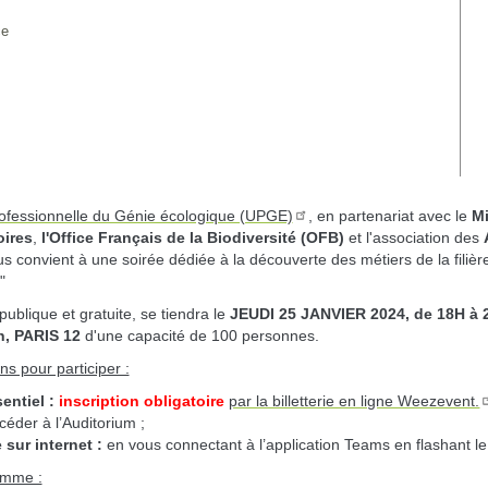
ce
ofessionnelle du Génie écologique (UPGE)
, en partenariat avec le
Mi
oires
,
l'Office Français de la Biodiversité (OFB)
et l'association des
s convient à une soirée dédiée à la découverte des métiers de la filiè
"
publique et gratuite, se tiendra le
JEUDI 25 JANVIER 2024, de 18H à 
, PARIS 12
d'une capacité de 100 personnes.
ns pour participer :
entiel :
inscription obligatoire
par la billetterie en ligne Weezevent.
céder à l’Auditorium ;
 sur internet :
en vous connectant à l’application Teams en flashant le
amme :