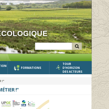
ÉCOLOGIQUE
TOUR
TION
FORMATIONS
D'HORIZON
DES ACTEURS
 !"
ÉTIER !"