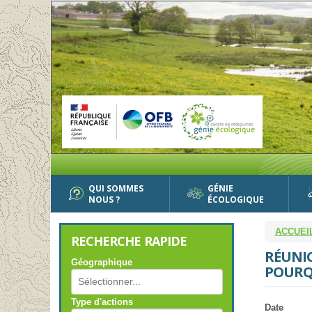
Aller
au
contenu
principal
QUI SOMMES
GÉNIE
NOUS ?
ÉCOLOGIQUE
ACCUEI
RECHERCHE RAPIDE
RÉUNIO
Géographique
POURQ
Type d'actions
Date