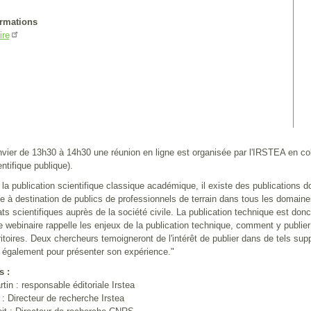
ormations
ire
nvier de 13h30 à 14h30 une réunion en ligne est organisée par l'IRSTEA en c
entifique publique).
la publication scientifique classique académique, il existe des publications d
e à destination de publics de professionnels de terrain dans tous les domaines
ats scientifiques auprès de la société civile. La publication technique est don
Ce webinaire rappelle les enjeux de la publication technique, comment y publie
itoires. Deux chercheurs temoigneront de l'intérêt de publier dans de tels su
a également pour présenter son expérience."
s :
tin : responsable éditoriale Irstea
: Directeur de recherche Irstea