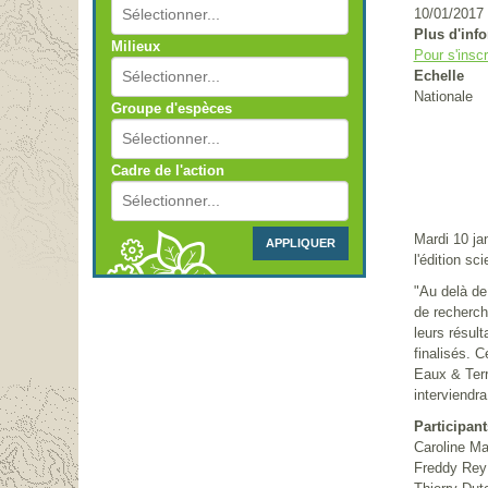
10/01/2017
Plus d'inf
Milieux
Pour s'inscr
Echelle
Nationale
Groupe d'espèces
Cadre de l'action
Mardi 10 ja
APPLIQUER
l'édition sci
"Au delà de 
de recherch
leurs résult
finalisés. 
Eaux & Terr
interviendr
Participant
Caroline Mar
Freddy Rey 