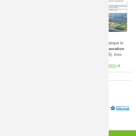
Auvergne - Rhône-Alpes
Plus d'informations
Pour en savoir plus et s'inscrire
Echelle
Régionale
La CLE Drac Amont (CLEDA) propose une pêche au cas pratique le
mercredi 20 septembre pour une visite
des travaux de restauration
du lit du Drac
en amont de Saint-Bonnet en Champsaur (05), trois
ans après travaux.
Retrouvez le programme et inscrivez vous sur le site de l'
.
ARRA
Programme de la journée
AGENDA
CONNEXION
CONTACT