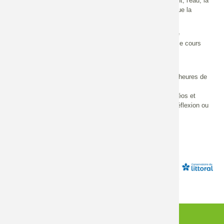
vivant sont multiples, et couvrent aussi bien l'environnement, l'eau, la
ville durable, l'agroécologie, la dépollution, la restauration que la
compensation écologique.
Vous travaillez sur ces questions dans une collectivité, une
entreprise, un bureau d'étude ? Alors vous trouverez dans ce cours
des connaissances de base ainsi que des ressources
d'approfondissement sur ce sujet.
Le suivi du MOOC proposé par l'UVED demande environ 2 heures de
travail hebdomadaire :
- 1 heure de cours sous forme de visionnage de petites vidéos et
- 1 heure d'activités pédagogiques (QCM ou exercices de réflexion ou
devoirs évalués entre apprenants).
AGENDA
CONNEXION
CONTACT
INFORMATIONS