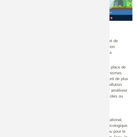
Nationale
A propos de ce MOOC
L’ingénierie écologique regroupe un ensemble de pratiques et de
connaissances sur la restauration, l’amélioration ou la création
d’écosystèmes, le plus souvent in situ, parfois en conditions
contrôlées.
Elle se distingue d'autres formes d'ingénierie par la mise en place de
solutions basées sur la nature, mobilisant à la fois les organismes
vivants, leur diversité et leurs interactions. Ces solutions sont de plus
en plus mobilisées pour faire face à la dégradation et à la pollution
des écosystèmes terrestres et aquatiques, mais aussi pour améliorer
et diversifier les services rendus par les écosystèmes agricoles ou
urbains.
A qui s'adresse ce MOOC ?
Ce MOOC s'adresse à un large public francophone et international,
intéressé à titre professionnel ou personnel par l'ingénierie écologique.
Les secteurs d'activité concernés par ces solutions par et/ou pour le