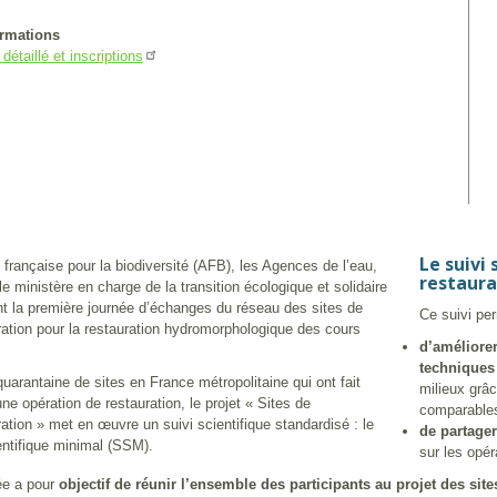
ormations
étaillé et inscriptions
Le suivi 
française pour la biodiversité (AFB), les Agences de l’eau,
restaura
 le ministère en charge de la transition écologique et solidaire
t la première journée d’échanges du réseau des sites de
Ce suivi per
ation pour la restauration hydromorphologique des cours
d’améliorer
techniques 
uarantaine de sites en France métropolitaine qui ont fait
milieux grâ
’une opération de restauration, le projet « Sites de
comparable
tion » met en œuvre un suivi scientifique standardisé : le
de partage
entifique minimal (SSM).
sur les opér
ée a pour
objectif de réunir l’ensemble des participants au projet des sit