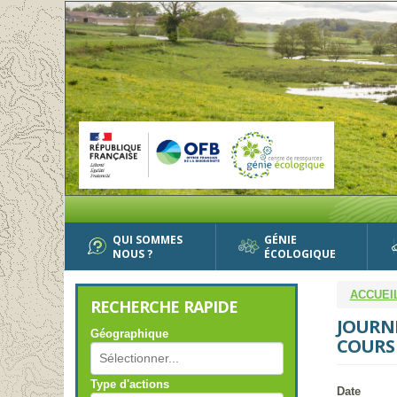
Aller
au
contenu
principal
QUI SOMMES
GÉNIE
NOUS ?
ÉCOLOGIQUE
ACCUEI
RECHERCHE RAPIDE
JOURNÉ
Géographique
COURS 
Type d'actions
Date