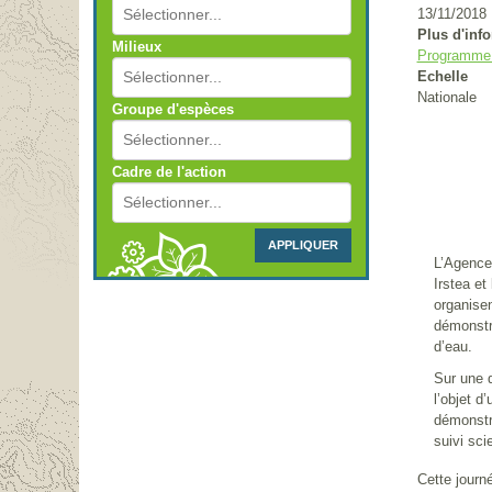
13/11/2018
Plus d'inf
Milieux
Programme d
Echelle
Nationale
Groupe d'espèces
Cadre de l'action
APPLIQUER
L’Agence 
Irstea et
organisen
démonstr
d’eau.
Sur une q
l’objet d
démonstra
suivi sci
Cette journ