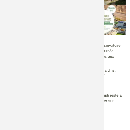
Région
Centre - Val de Loire
Echelle
Régionale
France Nature Environnement Centre-Val de Loire et le Conservatoire
d’espaces naturels du Centre-Val de Loire organisent une journée
Ecophyto sur le thème de la « Gestion des plantes invasives aux
abords des voies de communication ».
La journée, inscrite dans le cadre du plan Ecophyto JEVI (Jardins,
Espaces végétalisés et Infrastructures), aura lieu le
jeudi 7
décembre 2017
à « La Canopé », 55 Rue Notre-Dame de
Recouvrance à Orléans (45).
La participation à la journée est gratuite, mais le repas du midi reste à
la charge des participants. Nous vous proposons de déjeuner sur
place pour 15€/pers.
.
L'inscription est obligatoire