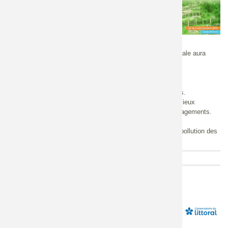
Internationale
Le colloque International : Génie végétal et ingénierie végétale aura
lieu cette année à Lyon du 23 au 25 novembre.
Ces journées s'organiseront autour de trois domaines :
Le contrôle, la stabilisation et la gestion des sols érodés.
La restauration, la réhabilitation ou la renaturation de milieux
dégradés, incluant une intégration paysagère des aménagements.
La phytoréhabilitation ou phytoremédiation par les
phytotechnologies, correspondant à l’épuration ou la dépollution des
sols et des eaux.
Programme du colloque