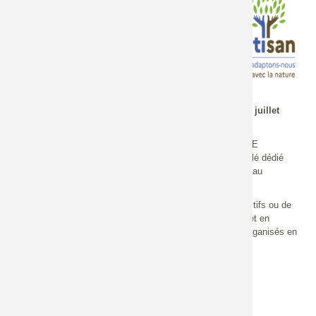
Plus d'informations
Page Forum Adaptation & Nature
Echelle
Nationale
Le 3e Forum "Adaptation & Nature" se tiendra les 7 et 8 juillet
2026 à Rennes.
Organisé par l'OFB et les partenaires impliqués dans le LIFE
ARTISAN, le Forum Adaptation & Nature est l'évènement clé dédié
aux Solutions fondées sur la Nature (SfN) pour l'adaptation au
changement climatique.
Au programme :
des visites de terrain, des ateliers interactifs ou de
conceptions de vos projets, des tables rondes (en anglais et en
français), des jeux sérieux et des animations artistiques, organisés en
5 parcours complémentaires :
Regards croisés Europe-France
Acteurs et filières économiques
Dialogue Science-société
Dimensions sociale et culturelle des SfN