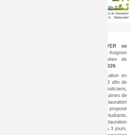
Occitanie
Plus d'informations
Pour en savoir plus sur l'évènement
Echelle
Nationale
èmes
Les 14
Journées du Réseau REVER se
dérouleront à Avignon
, organisées à Avignon
Université par l'IMBE - Institut Méditerranéen de
Biodiversité et d'Ecologie, du
13 au 14 janvier 2026
.
REVER, le réseau d'Échanges et de Valorisation en
Écologie de la restauration, a été crée en 2008 afin de
favoriser les relations entre gestionnaires, praticiens,
étudiants et scientifiques œuvrant dans les domaines de
l'écologie de la restauration et/ou de la restauration
écologique. Depuis plus de 15 ans, REVER propose
l'organisation de colloques regroupant étudiants,
chercheurs et professionnels de la restauration
écologique. Habituellement organisées sur 2 ou 3 jours,