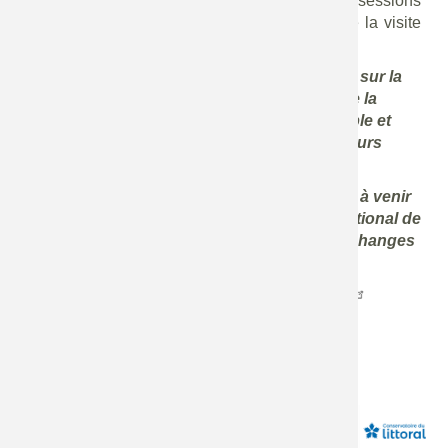
ces journées visent à échanger en salle lors de sessions
thématiques, d'ateliers (ou sur le terrain lors de la visite
de sites de restauration).
Depuis l'adoption du Réglement européen sur la
restauration de la nature, la question de la
restauration écologique est incontournable et
implique la mobilisation de tous les acteurs
concernés.
A l'heure de la planification pour les années à venir
(chaque état membre doit rendre son plan national de
restauration pour août 2026), ces temps d'échanges
sont essentiels.
Toutes les informations :
c'est par ici !