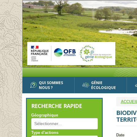
Aller
au
contenu
principal
QUI SOMMES
GÉNIE
NOUS ?
ÉCOLOGIQUE
ACCUEI
RECHERCHE RAPIDE
BIODIV
Géographique
TERRIT
Type d'actions
Date