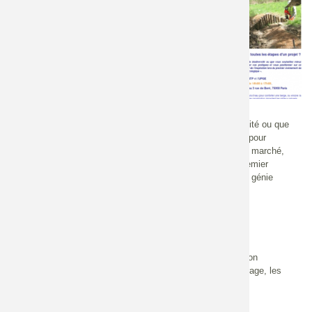
05/06/2018
Région
Ile-de-France
Plus d'informations
Inscriptions en ligne
Echelle
Nationale
Que vous soyez une entreprise qui intègre déjà la biodiversité ou que
vous souhaitiez mieux comprendre les enjeux écologiques pour
améliorer vos pratiques et vous positionner sur ce nouveau marché,
vous trouverez de l’information et de l’inspiration lors du premier
événement du cycle « Les ateliers de l’aménagement et du génie
écologique ».
Au programme de cette rencontre :
14h15 – 15h30
La force de l'exemple, moteur du changement
Retours d’expérience de mesures d’évitement et de réduction
d’atteinte à la biodiversité, présentés par les maîtres d’ouvrage, les
entrepreneurs de Travaux Publics et les bureaux d’étude.
15h30 – 17h00 : Table ronde