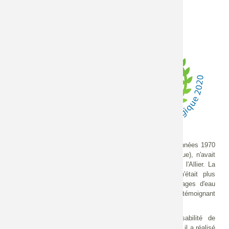
Le bon état de la rivière Allier, de
sa ressource en eau et de sa
biodiversité, sont intimement
liés au maintien et à la
restauration de sa dynamique
fluviale
, avec des processus
d'érosion des berges permettant
son rechargement sédimentaire.
La protection de berge de l'Ile
des Cailloux à Maringues (63), mise en place dans les années 1970
pour protéger une plateforme de granulats (depuis disparue), n'avait
plus de réelle utilité et bloquait toujours la dynamique de l'Allier. La
mosaïque de milieux naturels présente sur le site n'était plus
régénérée par la dynamique de la rivière et des captages d'eau
potable à proximité ont connu des pertes de productivité, témoignant
de l'abaissement de la nappe lié à l'incision du lit.
Le CEN Auvergne a donc mené une étude de faisabilité de
restauration avec un important travail de concertation, puis il a réalisé