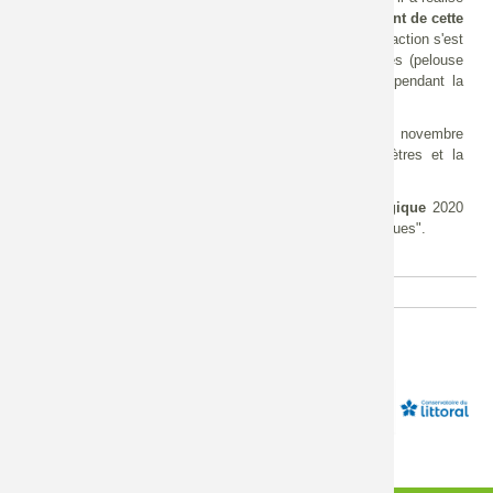
en septembre 2019 les travaux correspondants d'
effacement de cette
protection
en enrochements longue de 140 mètres. Cette action s'est
accompagnée de la
mise en défens
des zones sensibles (pelouse
sèche d'intérêt communautaire et Orme lisse protégés) pendant la
durée des travaux.
Les résultats se sont manifestés dès la crue suivante en novembre
avec un recul de berge par érosion de près de 30 mètres et la
formation par la rivière Allier d'un nouveau méandre.
Ce projet est lauréat du
prix national du Génie écologique
2020
dans la catégorie "Réhabilitation des services écosystémiques".
Fichier
Fiche détaillée de ce projet :