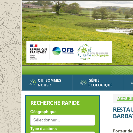
Aller
au
contenu
principal
QUI SOMMES
GÉNIE
NOUS ?
ÉCOLOGIQUE
ACCUEI
RECHERCHE RAPIDE
RESTAU
Géographique
BARBA
Type d'actions
Porteur de 