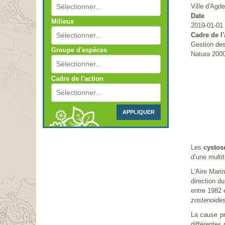
Ville d'Agde
Date
Milieux
2019-01-01 
Cadre de l'
Gestion des
Groupe d'espèces
Natura 200
Cadre de l'action
APPLIQUER
Les
cystose
d’une multit
L’Aire Mari
direction d
entre 1982 
zostenoide
La cause pr
différentes 