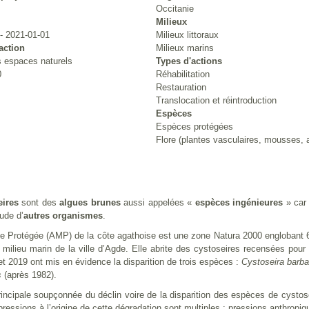
Occitanie
Milieux
- 2021-01-01
Milieux littoraux
action
Milieux marins
 espaces naturels
Types d'actions
0
Réhabilitation
Restauration
Translocation et réintroduction
Espèces
Espèces protégées
Flore (plantes vasculaires, mousses, 
ires
sont des
algues brunes
aussi appelées «
espèces ingénieures
» car
ude d’
autres organismes
.
ne Protégée (AMP) de la côte agathoise est une zone Natura 2000 englobant 6 
u milieu marin de la ville d’Agde. Elle abrite des cystoseires recensées pou
et 2019 ont mis en évidence la disparition de trois espèces :
Cystoseira barba
s
(après 1982).
incipale soupçonnée du déclin voire de la disparition des espèces de cystoseir
pressions à l’origine de cette dégradation sont multiples : pressions anthropiques